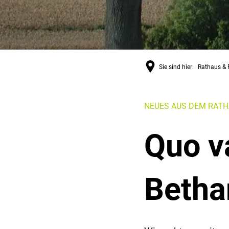
Sie sind hier:
Rathaus & P
NEUES AUS DEM RAT
Quo v
Betha