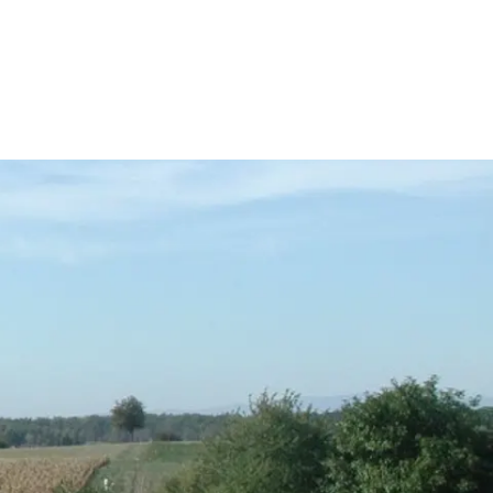
06073 7410-0
rathaus@schaafheim.de