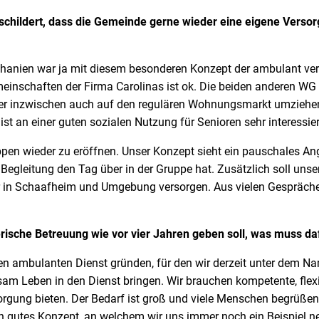
schildert, dass die Gemeinde gerne wieder eine eigene Verso
ar ja mit diesem besonderen Konzept der ambulant verso
einschaften der Firma Carolinas ist ok. Die beiden anderen WG
 aber inzwischen auch auf den regulären Wohnungsmarkt umziehen
st an einer guten sozialen Nutzung für Senioren sehr interessier
der zu eröffnen. Unser Konzept sieht ein pauschales Angeb
egleitung den Tag über in der Gruppe hat. Zusätzlich soll uns
 in Schaafheim und Umgebung versorgen. Aus vielen Gesprächen
erische Betreuung wie vor vier Jahren geben soll, was muss d
ulanten Dienst gründen, für den wir derzeit unter dem N
sam Leben in den Dienst bringen. Wir brauchen kompetente, flexi
orgung bieten. Der Bedarf ist groß und viele Menschen begrüßen
n gutes Konzept, an welchem wir uns immer noch ein Beispiel 