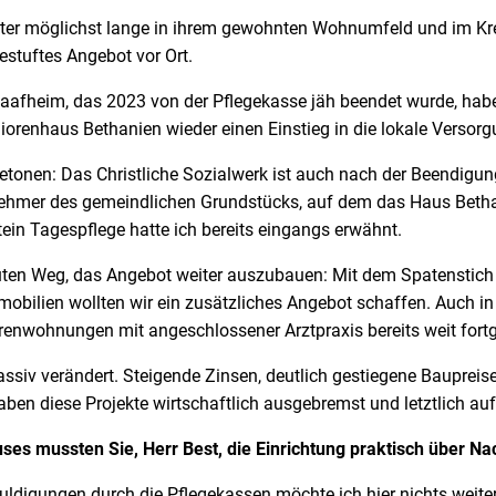
lter möglichst lange in ihrem gewohnten Wohnumfeld und im Kre
gestuftes Angebot vor Ort.
fheim, das 2023 von der Pflegekasse jäh beendet wurde, haben
eniorenhaus Bethanien wieder einen Einstieg in die lokale Versor
onen: Das Christliche Sozialwerk ist auch nach der Beendigung d
nehmer des gemeindlichen Grundstücks, auf dem das Haus Bethan
ein Tagespflege hatte ich bereits eingangs erwähnt.
uten Weg, das Angebot weiter auszubauen: Mit dem Spatenstich 
obilien wollten wir ein zusätzliches Angebot schaffen. Auch 
renwohnungen mit angeschlossener Arztpraxis bereits weit fortg
v verändert. Steigende Zinsen, deutlich gestiegene Baupreise 
en diese Projekte wirtschaftlich ausgebremst und letztlich auf 
es mussten Sie, Herr Best, die Einrichtung praktisch über Na
durch die Pflegekassen möchte ich hier nichts weiter ausf