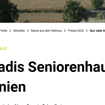
olitik
Aktuelles
Neues aus dem Rathaus
Presse 2026
Quo vadis S
HAUS
adis Seniorenha
nien