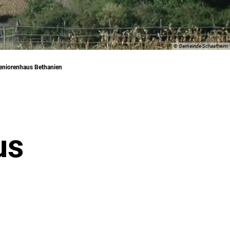
© Gemeinde Schaafheim
eniorenhaus Bethanien
us