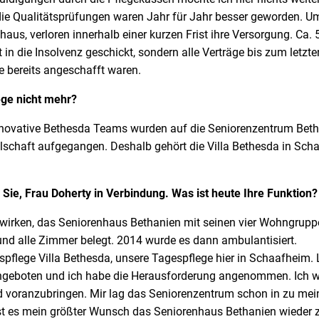
 die Qualitätsprüfungen waren Jahr für Jahr besser geworden. 
haus, verloren innerhalb einer kurzen Frist ihre Versorgung. Ca
n die Insolvenz geschickt, sondern alle Verträge bis zum letzten
e bereits angeschafft waren.
ege nicht mehr?
ve Bethesda Teams wurden auf die Seniorenzentrum Bethes
sellschaft aufgegangen. Deshalb gehört die Villa Bethesda in S
h Sie, Frau Doherty in Verbindung. Was ist heute Ihre Funktion?
, das Seniorenhaus Bethanien mit seinen vier Wohngruppen 
nd alle Zimmer belegt. 2014 wurde es dann ambulantisiert.
pflege Villa Bethesda, unsere Tagespflege hier in Schaafheim. 
ngeboten und ich habe die Herausforderung angenommen. Ich wir
d voranzubringen. Mir lag das Seniorenzentrum schon in zu mein
ist es mein größter Wunsch das Seniorenhaus Bethanien wieder 