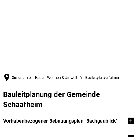
Sie sind hier:
Bauen, Wohnen & Umwelt
Bauleitplanverfahren
Bauleitplanung der Gemeinde
Bauleitplanverfahren
Schaafheim
Vorhabenbezogener Bebauungsplan "Bachgaublick"