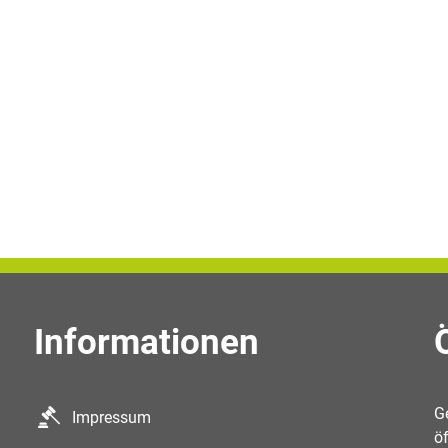
Informationen
K
G
Impressum
ö