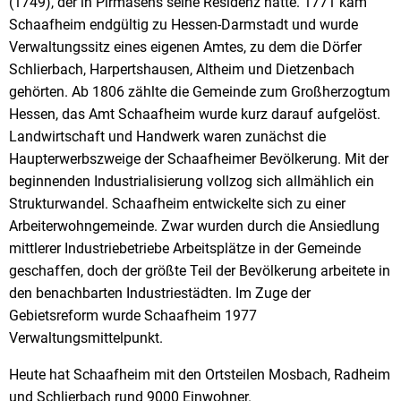
(1749), der in Pirmasens seine Residenz hatte. 1771 kam
Schaafheim endgültig zu Hessen-Darmstadt und wurde
Verwaltungssitz eines eigenen Amtes, zu dem die Dörfer
Schlierbach, Harpertshausen, Altheim und Dietzenbach
gehörten. Ab 1806 zählte die Gemeinde zum Großherzogtum
Hessen, das Amt Schaafheim wurde kurz darauf aufgelöst.
Landwirtschaft und Handwerk waren zunächst die
Haupterwerbszweige der Schaafheimer Bevölkerung. Mit der
beginnenden Industrialisierung vollzog sich allmählich ein
Strukturwandel. Schaafheim entwickelte sich zu einer
Arbeiterwohngemeinde. Zwar wurden durch die Ansiedlung
mittlerer Industriebetriebe Arbeitsplätze in der Gemeinde
geschaffen, doch der größte Teil der Bevölkerung arbeitete in
den benachbarten Industriestädten. Im Zuge der
Gebietsreform wurde Schaafheim 1977
Verwaltungsmittelpunkt.
Heute hat Schaafheim mit den Ortsteilen Mosbach, Radheim
und Schlierbach rund 9000 Einwohner.