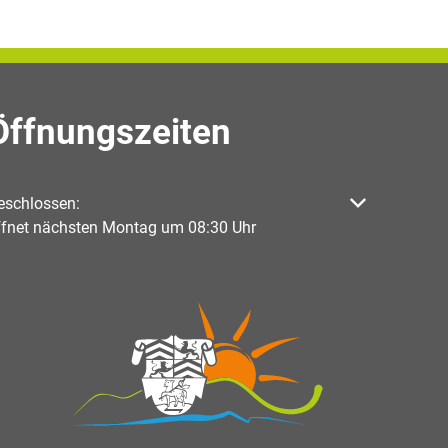
Öffnungszeiten
licken, um weitere Öffnungs- oder Schließzeiten auszublenden
eschlossen:
ffnet nächsten Montag um 08:30 Uhr